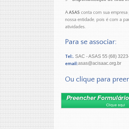
A
ASAS
conta com sua empresa pa
nossa entidade, pois é com a pa
atividades.
Para se associar:
Tel:.
SAC - ASAS 55 (68) 3223
asas@acisaac.org.br
email:
Ou clique para preen