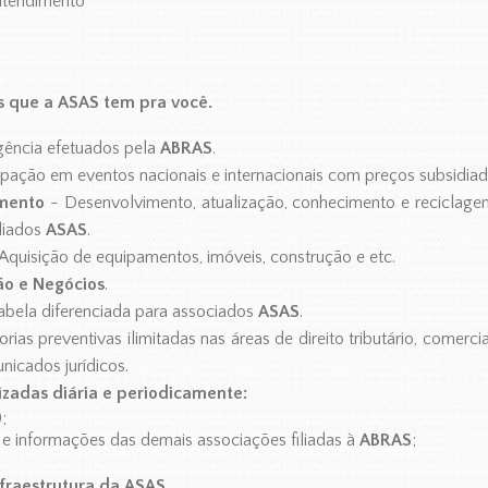
atendimento
s que a ASAS tem pra você.
ência efetuados pela
ABRAS
.
ipação em eventos nacionais e internacionais com preços subsidiad
imento
- Desenvolvimento, atualização, conhecimento e reciclagem
iliados
ASAS
.
Aquisição de equipamentos, imóveis, construção e etc.
ão e Negócios
.
abela diferenciada para associados
ASAS
.
rias preventivas ilimitadas nas áreas de direito tributário, comercia
nicados jurídicos.
izadas diária e periodicamente:
;
 e informações das demais associações filiadas à
ABRAS
;
nfraestrutura da ASAS.