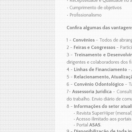
• Receptividade e Qualidade no 
• Cumprimento de objetivos
• Profissionalismo
Confira algumas das vantagen
1 -
Convênios
- Todos de abrang
2 -
Feiras e Congressos
- Partic
3 -
Treinamento e Desenvolv
dirigentes e colaboradores dos f
4 -
Linhas de Financiamento
- 
5 -
Relacionamento, Atualizaç
6 -
Convênio Odontológico
- T
7-
Assessoria Jurídica
- Consulto
do trabalho. Envio diário de comu
8 -
Informações do setor atual
•
Revista SuperHiper (mensal)
•
Acesso ilimitado aos portais
•
Portal
ASAS
.
9 -
Disponibilização de toda i